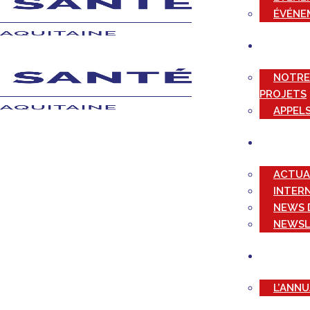
ÉVÉNE
NOTRE
PROJETS
APPELS
ACTUA
INTER
NEWS 
NEWSL
L’ANN