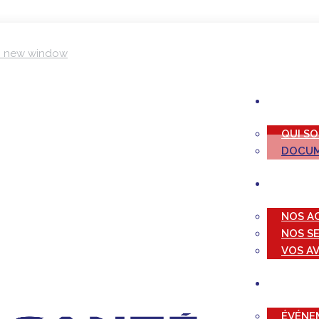
in new window
QUI S
DOCUM
NOS A
NOS S
VOS A
ÉVÉNE