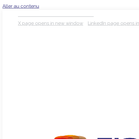
Aller au contenu
S’INSCRIRE À LA NEWSLETTER
X page opens in new window
LinkedIn page opens 