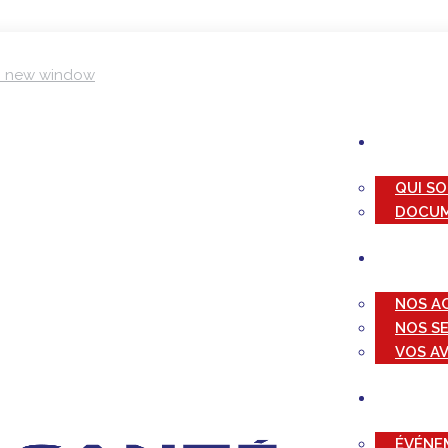
in new window
QUI S
DOCUM
NOS A
NOS S
VOS A
ÉVÉNE