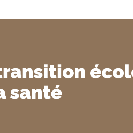
transition éco
a santé