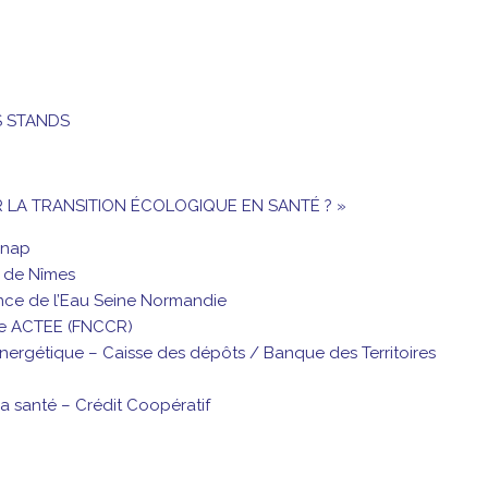
S STANDS
 LA TRANSITION ÉCOLOGIQUE EN SANTÉ ? »
’Anap
U de Nîmes
gence de l’Eau Seine Normandie
mme ACTEE (FNCCR)
Énergétique – Caisse des dépôts / Banque des Territoires
 santé – Crédit Coopératif