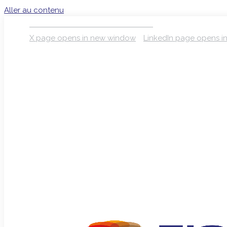
Aller au contenu
S’INSCRIRE À LA NEWSLETTER
X page opens in new window
LinkedIn page opens 