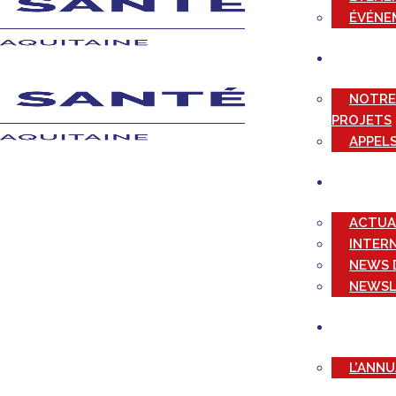
ÉVÉNE
NOTRE
PROJETS
APPELS
ACTUA
INTER
NEWS 
NEWSL
L’ANN