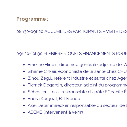
Programme :
08h30-09h20 ACCUEIL DES PARTICIPANTS – VISITE DE
09h20-10h30 PLÉNIÈRE « QUELS FINANCEMENTS POUR
Emeline Flinois, directrice générale adjointe de l
Sihame Chkair, économiste de la santé chez CH
Zinou Zeglil, référent industrie et santé chez A
Pierrick Degardin, directeur adjoint du progra
Sébastien Illouz, responsable du pôle Efficacité 
Enora Kergoat, BPI France
Axel Detammaecker, responsable du secteur de la
ADEME (intervenant à venir)